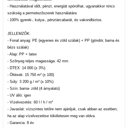
- Használatával időt, pénzt, energiát spórolhat, ugyanakkor nincs
szükség a permetezőszerek használatára
- 100% gyerek-, kutya-, pénztárcabarát, és vakondbiztos.
JELLEMZŐK:
- Fonal anyag: PE (egyenes és zöld szálak) + PP (göndör, barna és
bézs szálak)
- Alap: PP + latex
- Szőnyeg teljes magassága: 42 mm
- DTEX: 14 000 (± 3%).
- Öltések: 15 750 m² (± 100)
- Súly: 3 200 g / m² (± 10%)
- Szín: barna- zöld (4 árnyalatú)
- UV álló: igen
- Vízelvezetés: 60 l / h / m²
- Javaslat: vízszintes tetőre nem ajánljuk, csak abban az esetben,
ha az alap vízelvezetése tökéletesen meg van oldva.
- Garancia: 8 év