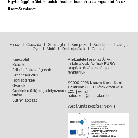
Egybefüggő felületek kialakításához használjuk a ragasztót és az
illesztőszalagot.
Faház
I
Csúszda
I
Gumitégla
I
Kompozit
I
Kerti bútor
I
Jungle
Gym
I
Műfű
I
Kerti fajátékok
I
Grillsütő
Kapcsolat
A feltüntetett árak az ÁFA-t
tartalmazzák. Az árak EURO
Rólunk
alapúak, árváltoztatás jogát
Árlisták és katalógusok
fenntartjuk!
Széchenyi 2020
Honlaptérkép
©2009-2026
Natura Kert - Kerti
Gyártók
Centrum:
8600 Siófok Aradi Vt. u.
Cookiek (sütik) engedélyezése /
125. | e-mail:
tiltása
naturakert@naturakert.hu
Sütinyilatkozat
Webáruház készítés
: Next-IT