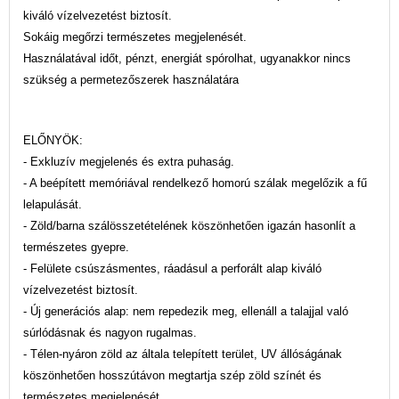
kiváló vízelvezetést biztosít.
Sokáig megőrzi természetes megjelenését.
Használatával időt, pénzt, energiát spórolhat, ugyanakkor nincs
szükség a permetezőszerek használatára
ELŐNYÖK:
- Exkluzív megjelenés és extra puhaság.
- A beépített memóriával rendelkező homorú szálak megelőzik a fű
lelapulását.
- Zöld/barna szálösszetételének köszönhetően igazán hasonlít a
természetes gyepre.
- Felülete csúszásmentes, ráadásul a perforált alap kiváló
vízelvezetést biztosít.
- Új generációs alap: nem repedezik meg, ellenáll a talajjal való
súrlódásnak és nagyon rugalmas.
- Télen-nyáron zöld az általa telepített terület, UV állóságának
köszönhetően hosszútávon megtartja szép zöld színét és
természetes megjelenését.