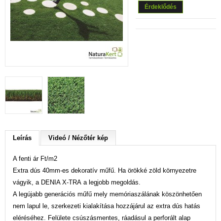
Érdeklődés
Leírás
Videó / Nézőtér kép
A fenti ár Ft/m2
Extra dús 40mm-es dekoratív műfű. Ha
örökké zöld környezetre
vágyik, a DENIA X-TRA a legjobb megoldás.
A legújabb generációs műfű mely memóriaszálának köszönhetően
nem lapul le, szerkezeti kialakítása hozzájárul az extra dús hatás
eléréséhez. Felülete csúszásmentes, ráadásul a perforált alap