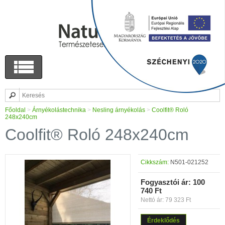
Főoldal
>
Árnyékolástechnika
>
Nesling árnyékolás
>
Coolfit® Roló
248x240cm
Coolfit® Roló 248x240cm
Cikkszám:
N501-021252
Fogyasztói ár:
100
740 Ft
Nettó ár: 79 323 Ft
Érdeklődés