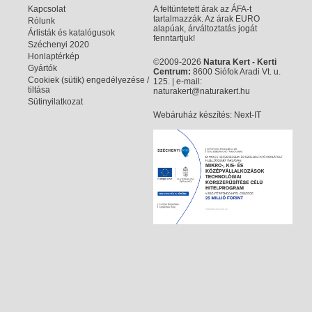
Kapcsolat
A feltüntetett árak az ÁFA-t
tartalmazzák. Az árak EURO
Rólunk
alapúak, árváltoztatás jogát
Árlisták és katalógusok
fenntartjuk!
Széchenyi 2020
Honlaptérkép
©2009-2026
Natura Kert - Kerti
Gyártók
Centrum:
8600 Siófok Aradi Vt. u.
Cookiek (sütik) engedélyezése /
125. | e-mail:
tiltása
naturakert@naturakert.hu
Sütinyilatkozat
Webáruház készítés
: Next-IT