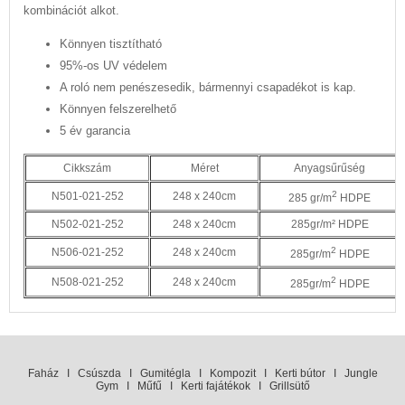
kombinációt alkot.
​Könnyen tisztítható
95%-os UV védelem
A roló nem penészesedik, bármennyi csapadékot is kap.
Könnyen felszerelhető
5 év garancia
Cikkszám
Méret
Anyagsűrűség
2
N501-021-252
248 x 240cm
285 gr/m
HDPE
N502-021-252
248 x 240cm
285gr/m² HDPE
2
N506-021-252
248 x 240cm
285gr/m
HDPE
2
N508-021-252
248 x 240cm
285gr/m
HDPE
Faház
I
Csúszda
I
Gumitégla
I
Kompozit
I
Kerti bútor
I
Jungle
Gym
I
Műfű
I
Kerti fajátékok
I
Grillsütő