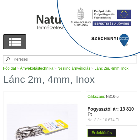
Főoldal
>
Árnyékolástechnika
>
Nesling árnyékolás
>
Lánc 2m, 4mm, Inox
Lánc 2m, 4mm, Inox
Cikkszám:
N316-5
Fogyasztói ár:
13 810
Ft
Nettó ár: 10 874 Ft
Érdeklődés