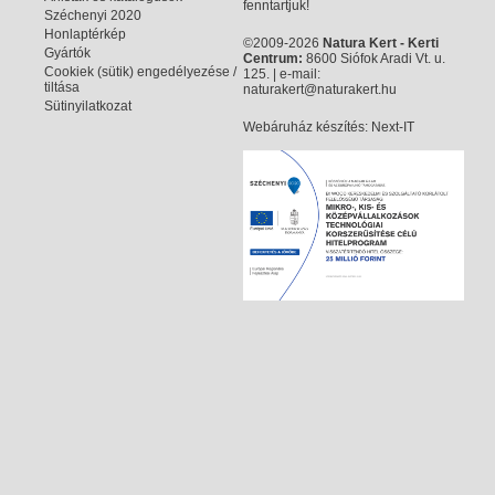
fenntartjuk!
Széchenyi 2020
Honlaptérkép
©2009-2026
Natura Kert - Kerti
Gyártók
Centrum:
8600 Siófok Aradi Vt. u.
Cookiek (sütik) engedélyezése /
125. | e-mail:
tiltása
naturakert@naturakert.hu
Sütinyilatkozat
Webáruház készítés
: Next-IT