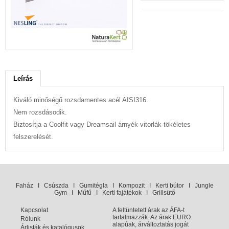
Leírás
Kiváló minőségű rozsdamentes acél AISI316.
Nem rozsdásodik.
Biztosítja a Coolfit vagy Dreamsail árnyék vitorlák tökéletes
felszerelését.
Faház
I
Csúszda
I
Gumitégla
I
Kompozit
I
Kerti bútor
I
Jungle
Gym
I
Műfű
I
Kerti fajátékok
I
Grillsütő
Kapcsolat
A feltüntetett árak az ÁFA-t
tartalmazzák. Az árak EURO
Rólunk
alapúak, árváltoztatás jogát
Árlisták és katalógusok