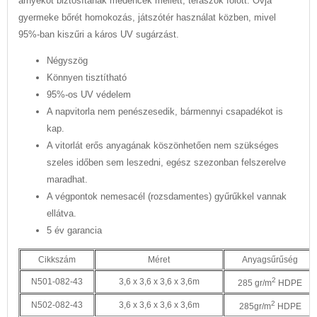
árnyékot biztosítanak medencék mellett, teraszok fölött. Óvja
gyermeke bőrét homokozás, játszótér használat közben, mivel
95%-ban kiszűri a káros UV sugárzást.
Négyszög
​Könnyen tisztítható
95%-os UV védelem
A napvitorla nem penészesedik, bármennyi csapadékot is
kap.
A vitorlát erős anyagának köszönhetően nem szükséges
szeles időben sem leszedni, egész szezonban felszerelve
maradhat.
A végpontok nemesacél (rozsdamentes) gyűrűkkel vannak
ellátva.
5 év garancia
Cikkszám
Méret
Anyagsűrűség
2
N501-082-43
3,6 x 3,6 x 3,6 x 3,6m
285 gr/m
HDPE
2
N502-082-43
3,6 x 3,6 x 3,6 x 3,6m
285gr/m
HDPE