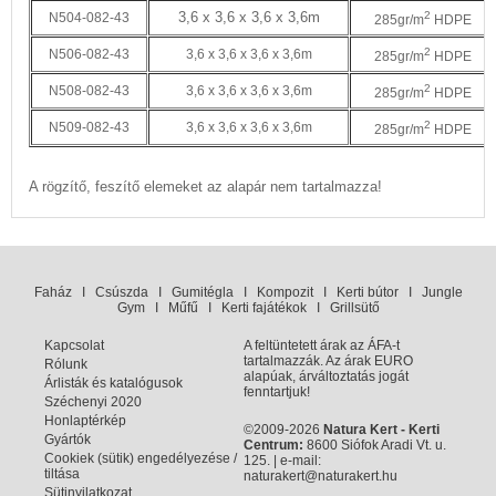
3,6 x 3,6 x 3,6 x 3,6m
2
N504-082-43
285gr/m
HDPE
2
N506-082-43
3,6 x 3,6 x 3,6 x 3,6m
285gr/m
HDPE
2
N508-082-43
3,6 x 3,6 x 3,6 x 3,6m
285gr/m
HDPE
2
N509-082-43
3,6 x 3,6 x 3,6 x 3,6m
285gr/m
HDPE
A rögzítő, feszítő elemeket az alapár nem tartalmazza!
Faház
I
Csúszda
I
Gumitégla
I
Kompozit
I
Kerti bútor
I
Jungle
Gym
I
Műfű
I
Kerti fajátékok
I
Grillsütő
Kapcsolat
A feltüntetett árak az ÁFA-t
tartalmazzák. Az árak EURO
Rólunk
alapúak, árváltoztatás jogát
Árlisták és katalógusok
fenntartjuk!
Széchenyi 2020
Honlaptérkép
©2009-2026
Natura Kert - Kerti
Gyártók
Centrum:
8600 Siófok Aradi Vt. u.
Cookiek (sütik) engedélyezése /
125. | e-mail:
tiltása
naturakert@naturakert.hu
Sütinyilatkozat