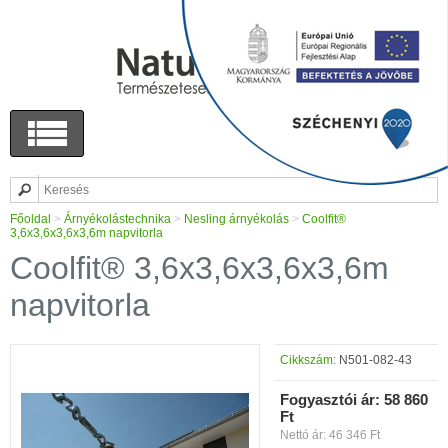
Főoldal
>
Árnyékolástechnika
>
Nesling árnyékolás
>
Coolfit®
3,6x3,6x3,6x3,6m napvitorla
Coolfit® 3,6x3,6x3,6x3,6m
napvitorla
Cikkszám:
N501-082-43
Fogyasztói ár:
58 860
Ft
Nettó ár: 46 346 Ft