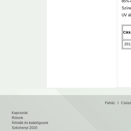
85%-o
Szín
UV ál
Cik
201
Faház
I
Csúsz
Kapcsolat
Rólunk
Árlisták és katalógusok
Széchenyi 2020