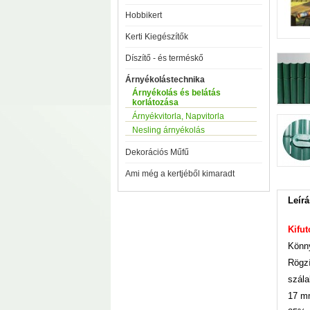
Hobbikert
Kerti Kiegészítők
Díszítő - és terméskő
Árnyékolástechnika
Árnyékolás és belátás
korlátozása
Árnyékvitorla, Napvitorla
Nesling árnyékolás
Dekorációs Műfű
Ami még a kertjéből kimaradt
Leírá
Kifut
Könny
Rögzí
szála
17 mm