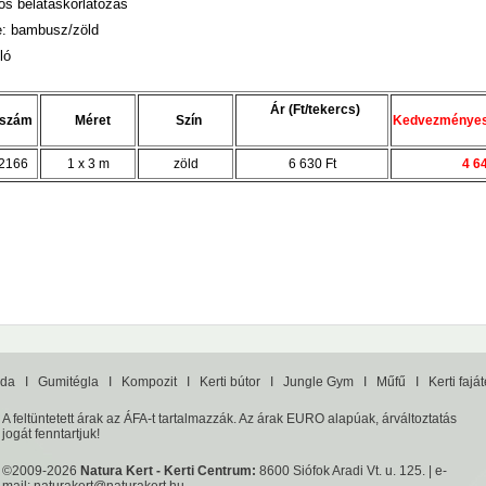
s belátáskorlátozás
e: bambusz/zöld
ló
Ár (Ft/tekercs)
kszám
Méret
Szín
Kedvezményes 
2166
1 x 3 m
zöld
6 630 Ft
4 6
da
I
Gumitégla
I
Kompozit
I
Kerti bútor
I
Jungle Gym
I
Műfű
I
Kerti fajá
A feltüntetett árak az ÁFA-t tartalmazzák. Az árak EURO alapúak, árváltoztatás
jogát fenntartjuk!
©2009-2026
Natura Kert - Kerti Centrum:
8600 Siófok Aradi Vt. u. 125. | e-