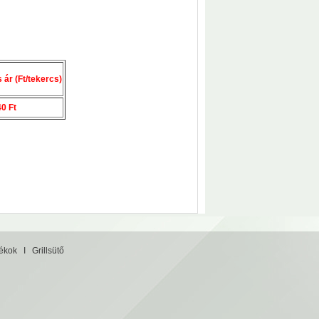
ár (Ft/tekercs)
40 Ft
tékok
I
Grillsütő