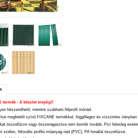
s
ó termék - A készlet erejéig!!
en felszerelhető, méretre szabható félprofil műnád.
tse megfelelő színű FIXCANE termékkel, függőleges és vízszintes irányban
kat összefűzve vagy összeragasztva nem bomlik tovább. Pici felesleg esetén 
 széles, félovális profilú műanyag nád (PVC), PA fonallal összefűzve,