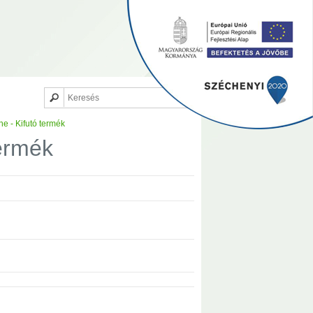
e - Kifutó termék
termék