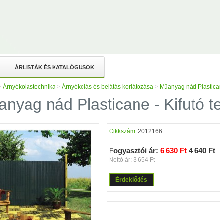
ÁRLISTÁK ÉS KATALÓGUSOK
>
Árnyékolástechnika
>
Árnyékolás és belátás korlátozása
>
Műanyag nád Plastican
nyag nád Plasticane - Kifutó 
Cikkszám:
2012166
Fogyasztói ár:
6 630 Ft
4 640 Ft
Nettó ár: 3 654 Ft
Érdeklődés