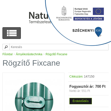
Főoldal
>
Árnyékolástechnika
>
Rögzítő Fixcane
Rögzítő Fixcane
Cikkszám:
147150
Fogyasztói ár:
700 Ft
Nettó ár: 551 Ft
Érdeklődés