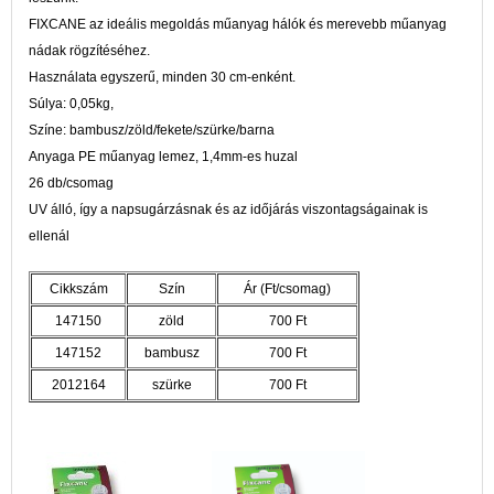
FIXCANE az ideális megoldás műanyag hálók és merevebb műanyag
nádak rögzítéséhez.
Használata egyszerű, minden 30 cm-enként.
Súlya: 0,05kg,
Színe: bambusz/zöld/fekete/szürke/barna
Anyaga PE műanyag lemez, 1,4mm-es huzal
26 db/csomag
UV álló, így a napsugárzásnak és az időjárás viszontagságainak is
ellenál
Cikkszám
Szín
Ár (Ft/csomag)
147150
zöld
700 Ft
147152
bambusz
700 Ft
2012164
szürke
700 Ft