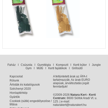
Faház
I
Csúszda
I
Gumitégla
I
Kompozit
I
Kerti bútor
I
Jungle
Gym
I
Műfű
I
Kerti fajátékok
I
Grillsütő
Kapcsolat
A feltüntetett árak az ÁFA-t
tartalmazzák. Az árak EURO
Rólunk
alapúak, árváltoztatás jogát
Árlisták és katalógusok
fenntartjuk!
Széchenyi 2020
Honlaptérkép
©2009-2026
Natura Kert - Kerti
Gyártók
Centrum:
8600 Siófok Aradi Vt. u.
Cookiek (sütik) engedélyezése /
125. | e-mail:
tiltása
naturakert@naturakert.hu