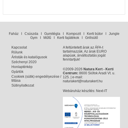
Faház
I
Csúszda
I
Gumitégla
I
Kompozit
I
Kerti bútor
I
Jungle
Gym
I
Műfű
I
Kerti fajátékok
I
Grillsütő
Kapcsolat
A feltüntetett árak az ÁFA-t
tartalmazzák. Az árak EURO
Rólunk
alapúak, árváltoztatás jogát
Árlisták és katalógusok
fenntartjuk!
Széchenyi 2020
Honlaptérkép
©2009-2026
Natura Kert - Kerti
Gyártók
Centrum:
8600 Siófok Aradi Vt. u.
Cookiek (sütik) engedélyezése /
125. | e-mail:
tiltása
naturakert@naturakert.hu
Sütinyilatkozat
Webáruház készítés
: Next-IT