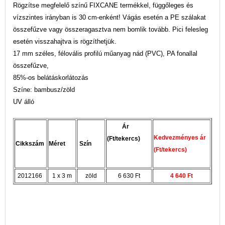
Rögzítse megfelelő színű FIXCANE termékkel, függőleges és
vízszintes irányban is 30 cm-enként! Vágás esetén a PE szálakat
összefűzve vagy összeragasztva nem bomlik tovább. Pici felesleg
esetén visszahajtva is rögzíthetjük.
17 mm széles, félovális profilú műanyag nád (PVC), PA fonallal
összefűzve,
85%-os belátáskorlátozás
Színe: bambusz/zöld
UV álló
Ár
Kedvezményes ár
(Ft/tekercs)
Cikkszám
Méret
Szín
(Ft/tekercs)
2012166
1 x 3 m
zöld
6 630 Ft
4 640 Ft