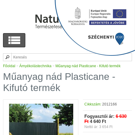
Főoldal
>
Árnyékolástechnika
>
Műanyag nád Plasticane - Kifutó termék
Műanyag nád Plasticane -
Kifutó termék
Cikkszám:
2012166
Fogyasztói ár:
6 630
Ft
4 640 Ft
Nettó ár: 3 654 Ft