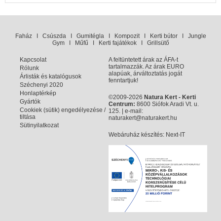
Faház
I
Csúszda
I
Gumitégla
I
Kompozit
I
Kerti bútor
I
Jungle
Gym
I
Műfű
I
Kerti fajátékok
I
Grillsütő
Kapcsolat
A feltüntetett árak az ÁFA-t
tartalmazzák. Az árak EURO
Rólunk
alapúak, árváltoztatás jogát
Árlisták és katalógusok
fenntartjuk!
Széchenyi 2020
Honlaptérkép
©2009-2026
Natura Kert - Kerti
Gyártók
Centrum:
8600 Siófok Aradi Vt. u.
Cookiek (sütik) engedélyezése /
125. | e-mail:
tiltása
naturakert@naturakert.hu
Sütinyilatkozat
Webáruház készítés
: Next-IT