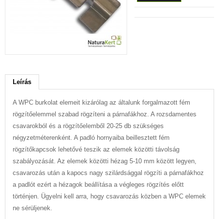
Leírás
A WPC burkolat elemeit kizárólag az általunk forgalmazott fém
rögzítőelemmel szabad rögzíteni a párnafákhoz. A rozsdamentes
csavarokból és a rögzítőelemből 20-25 db szükséges
négyzetméterenként. A padló hornyaiba beillesztett fém
rögzítőkapcsok lehetővé teszik az elemek közötti távolság
szabályozását. Az elemek közötti hézag 5-10 mm között legyen,
csavarozás után a kapocs nagy szilárdsággal rögzíti a párnafákhoz
a padlót ezért a hézagok beállítása a végleges rögzítés előtt
történjen. Ügyelni kell arra, hogy csavarozás közben a WPC elemek
ne sérüljenek.