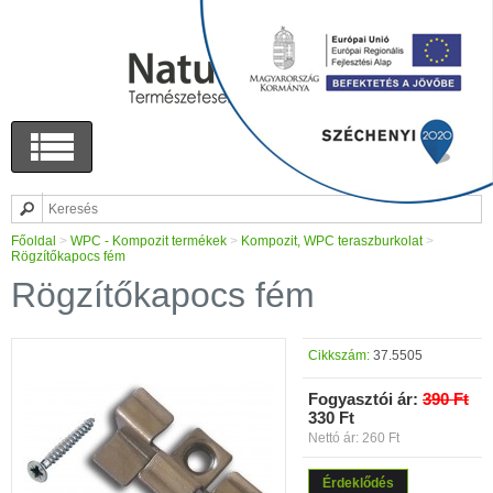
Főoldal
>
WPC - Kompozit termékek
>
Kompozit, WPC teraszburkolat
>
Rögzítőkapocs fém
Rögzítőkapocs fém
Cikkszám:
37.5505
Fogyasztói ár:
390 Ft
330 Ft
Nettó ár: 260 Ft
Érdeklődés