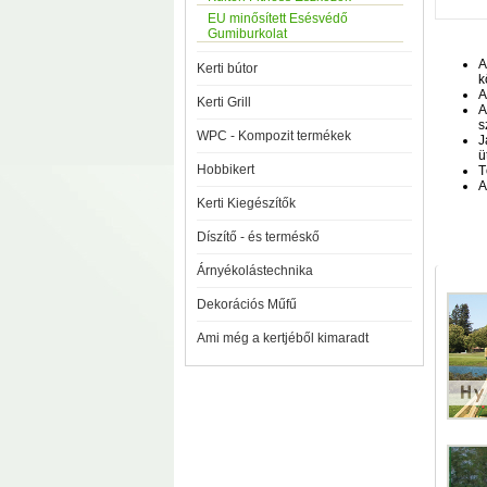
EU minősített Esésvédő
Gumiburkolat
A
Kerti bútor
k
A
Kerti Grill
A
s
WPC - Kompozit termékek
J
ü
Hobbikert
T
A
Kerti Kiegészítők
Díszítő - és terméskő
Árnyékolástechnika
Dekorációs Műfű
Ami még a kertjéből kimaradt