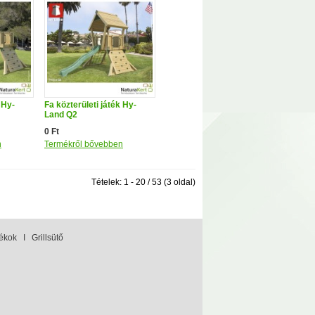
 Hy-
Fa közterületi játék Hy-
Land Q2
0 Ft
n
Termékről bővebben
Tételek: 1 - 20 / 53 (3 oldal)
tékok
I
Grillsütő