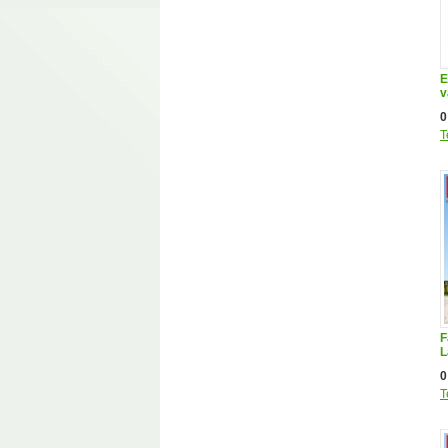
E
v
0
T
F
L
0
T