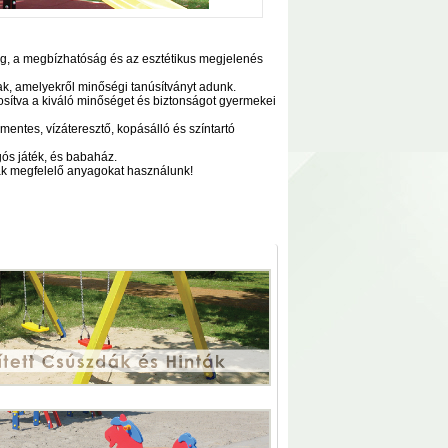
ság, a megbízhatóság és az esztétikus megjelenés
k, amelyekről minőségi tanúsítványt adunk.
tosítva a kiváló minőséget és biztonságot gyermekei
ntes, vízáteresztő, kopásálló és színtartó
ugós játék, és babaház.
nak megfelelő anyagokat használunk!