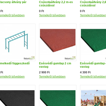
lacsony állvány pár
Csúszdaállvány 2,2 m-es
Csúszdaállvány 2,
csúszdával
csúszdával
 Ft
0 Ft
0 Ft
ermékről bővebben
Termékről bővebben
Termékről bővebbe
melkedő függeszkedő
Esésvédő gumilap 2 cm
Esésvédő gumilap
vastag
vastag
 Ft
2 900 Ft
4 300 Ft
ermékről bővebben
Termékről bővebben
Termékről bővebbe