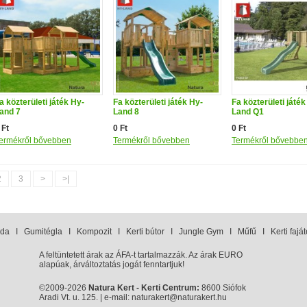
a közterületi játék Hy-
Fa közterületi játék Hy-
Fa közterületi játék
and 7
Land 8
Land Q1
 Ft
0 Ft
0 Ft
ermékről bővebben
Termékről bővebben
Termékről bővebbe
2
3
>
>|
da
I
Gumitégla
I
Kompozit
I
Kerti bútor
I
Jungle Gym
I
Műfű
I
Kerti fajá
A feltüntetett árak az ÁFA-t tartalmazzák. Az árak EURO
alapúak, árváltoztatás jogát fenntartjuk!
©2009-2026
Natura Kert - Kerti Centrum:
8600 Siófok
Aradi Vt. u. 125. | e-mail:
naturakert@naturakert.hu