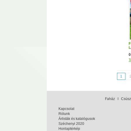
F
L
0
T
1
Faház
I
Csúsz
Kapcsolat
Rólunk
Árlisták és katalógusok
Széchenyi 2020
Honlaptérkép