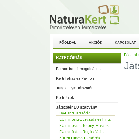
FŐOLDAL
AKCIÓK
KAPCSOLAT
Főoldal
KATEGÓRIÁK
Ját
Biohort tároló megoldások
Kerti Faház és Pavilon
Jungle Gym Játszótér
Kerti Játék
Játszótér EU szabvány
Hy-Land Játszótér
EU minősített csúszda és hinta
EU minősített Torony, Mászóka
EU minősített Rugós Játék
Kültéri Fitness Eszközök