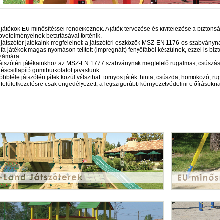
 játékok EU minősítéssel rendelkeznek. A játék tervezése és kivitelezése a bizton
övetelményeinek betartásával történik.
 játszótér játékaink megfelelnek a játszótéri eszközök MSZ-EN 1176-os szabványna
 fa játékok magas nyomáson telített (impregnált) fenyőfából készülnek, ezzel is biz
zámára.
átszótéri játékainkhoz az MSZ-EN 1777 szabványnak megfelelő rugalmas, csúszásme
téscsillapító gumiburkolatot javaslunk.
öbbféle játszótéri játék közül válszthat: tornyos játék, hinta, csúszda, homokozó, r
 felületkezelésre csak engedélyezett, a legszigorúbb környezetvédelmi előírások