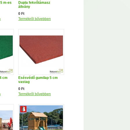
65 m-es
Dupla fekvőtámasz
állvány
0 Ft
n
Termékről bővebben
 4 cm
Esésvédő gumilap 5 cm
vastag
0 Ft
n
Termékről bővebben