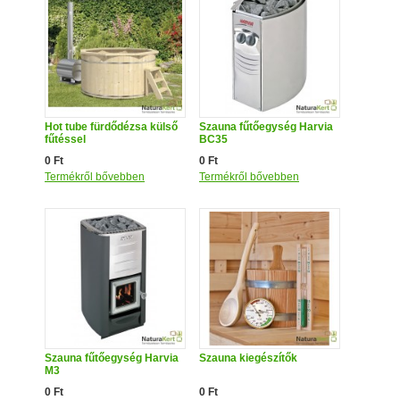
Hot tube fürdődézsa külső
Szauna fűtőegység Harvia
fűtéssel
BC35
0 Ft
0 Ft
Termékről bővebben
Termékről bővebben
Szauna fűtőegység Harvia
Szauna kiegészítők
M3
0 Ft
0 Ft