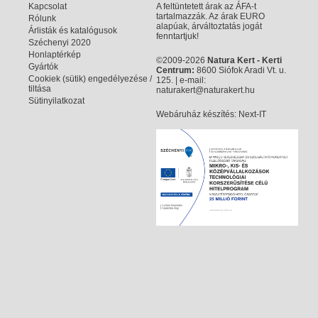
Kapcsolat
A feltüntetett árak az ÁFA-t
tartalmazzák. Az árak EURO
Rólunk
alapúak, árváltoztatás jogát
Árlisták és katalógusok
fenntartjuk!
Széchenyi 2020
Honlaptérkép
©2009-2026
Natura Kert - Kerti
Gyártók
Centrum:
8600 Siófok Aradi Vt. u.
Cookiek (sütik) engedélyezése /
125. | e-mail:
tiltása
naturakert@naturakert.hu
Sütinyilatkozat
Webáruház készítés
: Next-IT