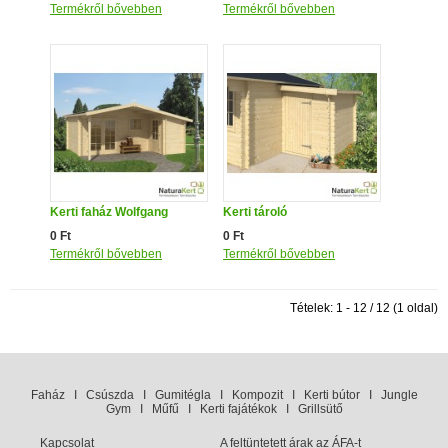
Termékről bővebben
Termékről bővebben
Kerti faház Wolfgang
Kerti tároló
0 Ft
0 Ft
Termékről bővebben
Termékről bővebben
Tételek: 1 - 12 / 12 (1 oldal)
Faház
I
Csúszda
I
Gumitégla
I
Kompozit
I
Kerti bútor
I
Jungle
Gym
I
Műfű
I
Kerti fajátékok
I
Grillsütő
Kapcsolat
A feltüntetett árak az ÁFA-t