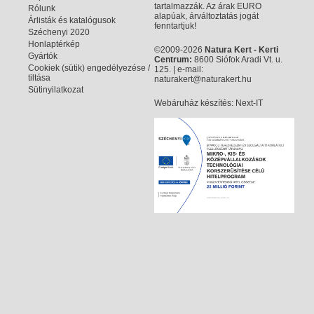
tartalmazzák. Az árak EURO
Rólunk
alapúak, árváltoztatás jogát
Árlisták és katalógusok
fenntartjuk!
Széchenyi 2020
Honlaptérkép
©2009-2026
Natura Kert - Kerti
Gyártók
Centrum:
8600 Siófok Aradi Vt. u.
Cookiek (sütik) engedélyezése /
125. | e-mail:
tiltása
naturakert@naturakert.hu
Sütinyilatkozat
Webáruház készítés
: Next-IT