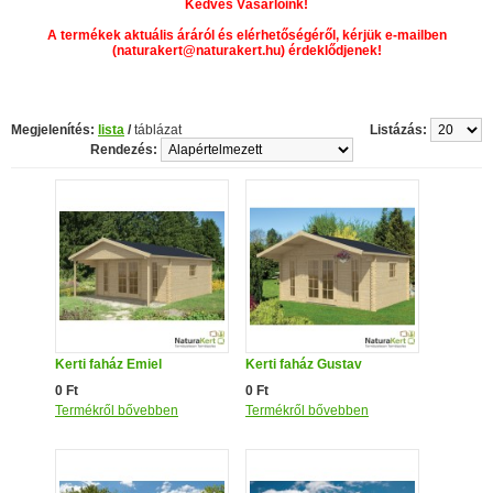
Kedves Vásárlóink!
A termékek aktuális áráról és elérhetőségéről, kérjük e-mailben
(naturakert@naturakert.hu) érdeklődjenek!
Megjelenítés:
lista
/
táblázat
Listázás:
Rendezés:
Kerti faház Emiel
Kerti faház Gustav
0 Ft
0 Ft
Termékről bővebben
Termékről bővebben