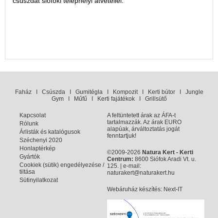
csúszdát siófoki telephelyi átvétellel.
Faház
I
Csúszda
I
Gumitégla
I
Kompozit
I
Kerti bútor
I
Jungle
Gym
I
Műfű
I
Kerti fajátékok
I
Grillsütő
Kapcsolat
A feltüntetett árak az ÁFA-t
tartalmazzák. Az árak EURO
Rólunk
alapúak, árváltoztatás jogát
Árlisták és katalógusok
fenntartjuk!
Széchenyi 2020
Honlaptérkép
©2009-2026
Natura Kert - Kerti
Gyártók
Centrum:
8600 Siófok Aradi Vt. u.
Cookiek (sütik) engedélyezése /
125. | e-mail:
tiltása
naturakert@naturakert.hu
Sütinyilatkozat
Webáruház készítés
: Next-IT