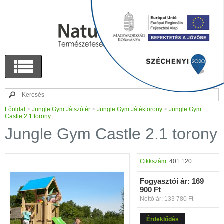
Főoldal
>
Jungle Gym Játszótér
>
Jungle Gym Játéktorony
>
Jungle Gym
Castle 2.1 torony
Jungle Gym Castle 2.1 torony
Cikkszám:
401.120
Fogyasztói ár:
169
900 Ft
Nettó ár: 133 780 Ft
Érdeklődés