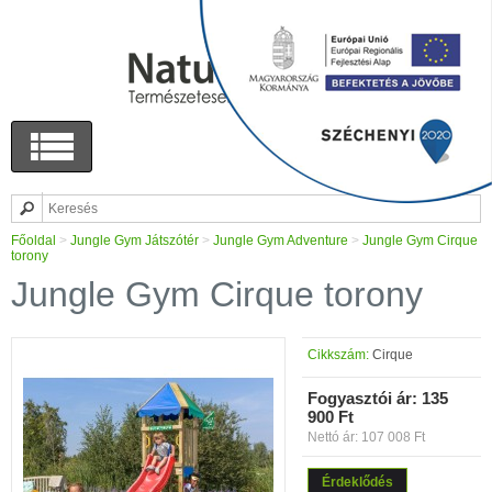
Főoldal
>
Jungle Gym Játszótér
>
Jungle Gym Adventure
>
Jungle Gym Cirque
torony
Jungle Gym Cirque torony
Cikkszám:
Cirque
Fogyasztói ár:
135
900 Ft
Nettó ár: 107 008 Ft
Érdeklődés