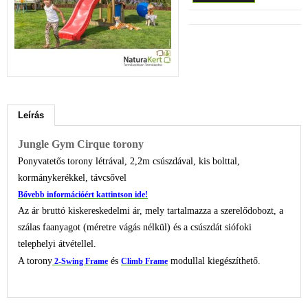
Leírás
Jungle Gym Cirque torony
Ponyvatetős torony létrával, 2,2m csúszdával, kis bolttal,
kormánykerékkel, távcsővel
Bővebb információért kattintson ide!
Az ár bruttó kiskereskedelmi ár, mely tartalmazza a szerelődobozt, a
szálas faanyagot (méretre vágás nélkül) és a csúszdát siófoki
telephelyi átvétellel.
A torony
és
modullal kiegészíthető.
2-Swing Frame
Climb Frame