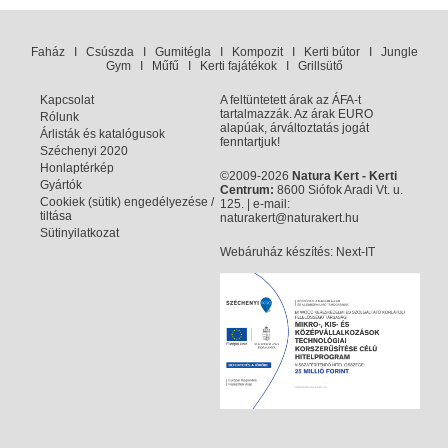
Faház
I
Csúszda
I
Gumitégla
I
Kompozit
I
Kerti bútor
I
Jungle
Gym
I
Műfű
I
Kerti fajátékok
I
Grillsütő
Kapcsolat
A feltüntetett árak az ÁFA-t
tartalmazzák. Az árak EURO
Rólunk
alapúak, árváltoztatás jogát
Árlisták és katalógusok
fenntartjuk!
Széchenyi 2020
Honlaptérkép
©2009-2026
Natura Kert - Kerti
Gyártók
Centrum:
8600 Siófok Aradi Vt. u.
Cookiek (sütik) engedélyezése /
125. | e-mail:
tiltása
naturakert@naturakert.hu
Sütinyilatkozat
Webáruház készítés
: Next-IT